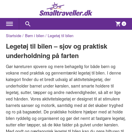
0
Startside
Børn i bilen
Legetøj til bilen
Legetøj til bilen – sjov og praktisk
underholdning på farten
Gør køreturen sjovere og mere behagelig for både børn og
voksne med praktisk og gennemtænkt legetøj til bilen. I denne
kategori finder du et bredt udvalg af aktivitetslegetøj, der
underholder barnet under kørslen, samt smarte holdere til
legetøj, sutter, tæpper og andre nødvendigheder, så alt er lige
ved hånden. Vores aktivitetslegetøj er designet til at stimulere
barnets sanser og motorik, samtidig med at det skaber tryghed
og ro på bagsædet. De praktiske holdere hjælper med at holde
bilen ryddelig og organiseret og gør det nemt at fastgøre legetøj,
sutter eller tæpper, så de ikke falder på gulvet under kørslen.
Med godt og pædagogisk legetøj til bilen kan du gøre bilturen til