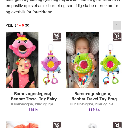
en positiv oplevelse for barnet og samtidig skabe mere komfort
og overblik for forældrene.
VISER
1
-
40
(
9
)
1
Barnevognslegetøj -
Barnevognslegetøj -
Benbat Travel Toy Fairy
Benbat Travel Toy Frog
Til barnevogne, biler og hjemmebrug
Til barnevogne, biler og hjemmebrug
119 kr.
119 kr.