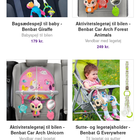
Bagsædespejl til baby -
Aktivitetslegetøj til bilen -
Benbat Giraffe
Benbat Car Arch Forest
Animals
Babyspejl til bilen
Vendbar med legetøj
179 kr.
249 kr.
Aktivitetslegetøj til bilen -
Sutte- og legetøjsholder -
Benbat Car Arch Unicorn
Benbat G Everywhere
Vendbar med legetøj
Til legetøj og sutter