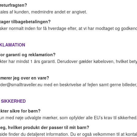
returfragten?
tales af kunden, medmindre andet er angivet.
 tager tilbagebetalingen?
sker normalt inden for få hverdage efter, at vi har modtaget og godkend
EKLAMATION
for garanti og reklamation?
kter har mindst 1 års garanti. Derudover gælder købeloven, hvilket betyd
amerer jeg over en vare?
der@smalltraveller.eu med en beskrivelse af fejlen samt gerne billeder, 
 SIKKERHED
ukter sikre for børn?
kun med nøje udvalgte mærker, som opfylder alle EU’s krav til sikkerhed, 
eg, hvilket produkt der passer til mit barn?
ide finder du detaljeret information. Du er også velkommen til at kontak