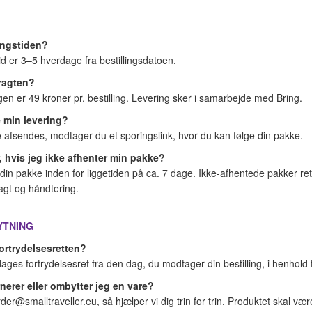
ringstiden?
id er 3–5 hverdage fra bestillingsdatoen.
fragten?
n er 49 kroner pr. bestilling. Levering sker i samarbejde med Bring.
e min levering?
e afsendes, modtager du et sporingslink, hvor du kan følge din pakke.
, hvis jeg ikke afhenter min pakke?
din pakke inden for liggetiden på ca. 7 dage. Ikke-afhentede pakker retur
ragt og håndtering.
YTNING
fortrydelsesretten?
dages fortrydelsesret fra den dag, du modtager din bestilling, i henhold 
nerer eller ombytter jeg en vare?
er@smalltraveller.eu, så hjælper vi dig trin for trin. Produktet skal være