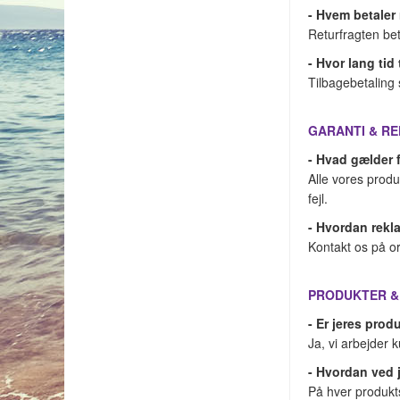
- Hvem betaler 
Returfragten be
- Hvor lang tid
Tilbagebetaling 
GARANTI & R
- Hvad gælder 
Alle vores produ
fejl.
- Hvordan rekl
Kontakt os på or
PRODUKTER &
- Er jeres prod
Ja, vi arbejder 
- Hvordan ved j
På hver produkts