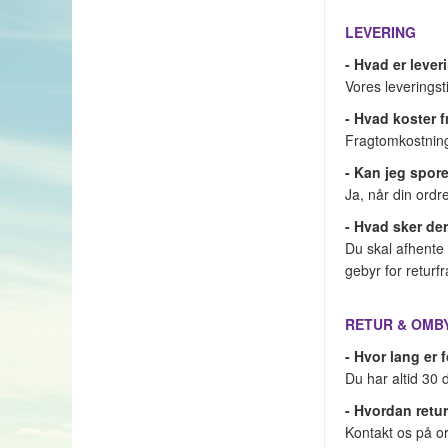
LEVERING
- Hvad er leve
Vores leveringst
- Hvad koster 
Fragtomkostninge
- Kan jeg spor
Ja, når din ordr
- Hvad sker der
Du skal afhente 
gebyr for returf
RETUR & OMB
- Hvor lang er 
Du har altid 30 
- Hvordan retur
Kontakt os på ord