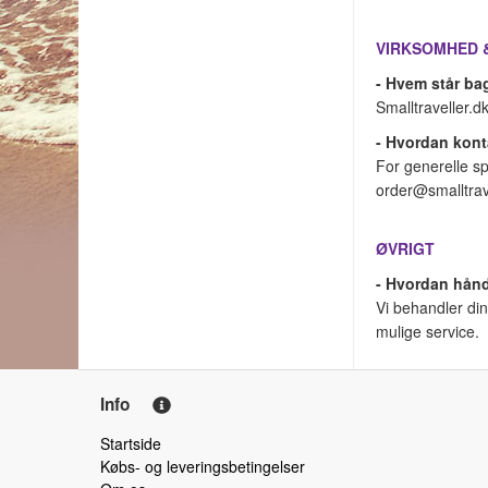
VIRKSOMHED 
- Hvem står bag
Smalltraveller.d
- Hvordan kont
For generelle sp
order@smalltrave
ØVRIGT
- Hvordan hånd
Vi behandler di
mulige service.
Info
Startside
Købs- og leveringsbetingelser