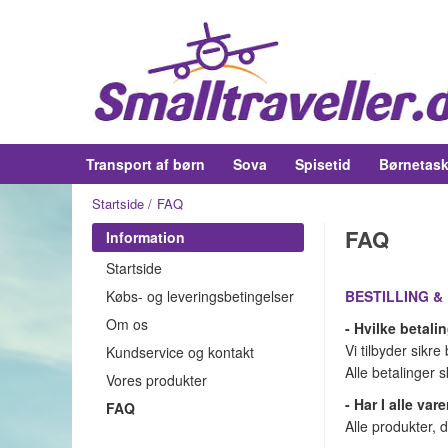
Transport af børn
Sova
Spisetid
Børnetask
Startside
FAQ
FAQ
Information
Startside
Købs- og leveringsbetingelser
BESTILLING &
Om os
- Hvilke betali
Vi tilbyder sikr
Kundservice og kontakt
Alle betalinger 
Vores produkter
- Har I alle var
FAQ
Alle produkter, 