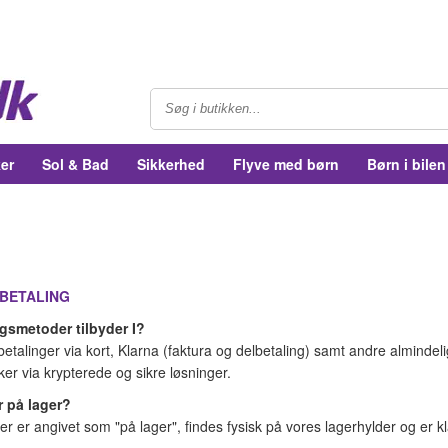
er
Sol & Bad
Sikkerhed
Flyve med børn
Børn i bilen
 BETALING
ngsmetoder tilbyder I?
e betalinger via kort, Klarna (faktura og delbetaling) samt andre almi
sker via krypterede og sikre løsninger.
er på lager?
der er angivet som "på lager", findes fysisk på vores lagerhylder og er k