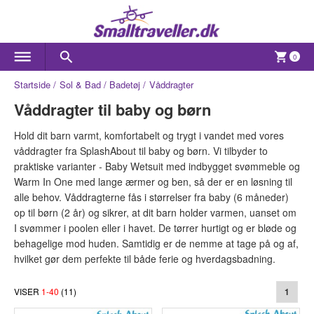
0
Startside
Sol & Bad
Badetøj
Våddragter
Våddragter til baby og børn
Hold dit barn varmt, komfortabelt og trygt i vandet med vores
våddragter fra SplashAbout til baby og børn. Vi tilbyder to
praktiske varianter - Baby Wetsuit med indbygget svømmeble og
Warm In One med lange ærmer og ben, så der er en løsning til
alle behov. Våddragterne fås i størrelser fra baby (6 måneder)
op til børn (2 år) og sikrer, at dit barn holder varmen, uanset om
I svømmer i poolen eller i havet. De tørrer hurtigt og er bløde og
behagelige mod huden. Samtidig er de nemme at tage på og af,
hvilket gør dem perfekte til både ferie og hverdagsbadning.
VISER
1
-
40
(
11
)
1