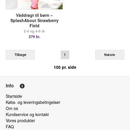
Våddragt til børn –
SplashAbout Strawberry
Field
2-4 og 4-6 år
279 kr.
Tilbage
1
Næste
100
pr. side
Info
Startside
Købs- og leveringsbetingelser
Om os
Kundservice og kontakt
Vores produkter
FAQ