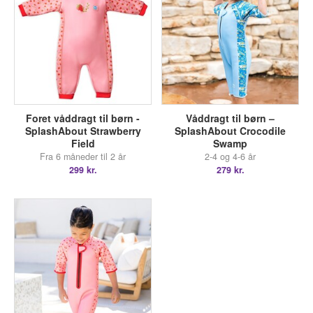
Foret våddragt til børn -
Våddragt til børn –
SplashAbout Strawberry
SplashAbout Crocodile
Field
Swamp
Fra 6 måneder til 2 år
2-4 og 4-6 år
299 kr.
279 kr.