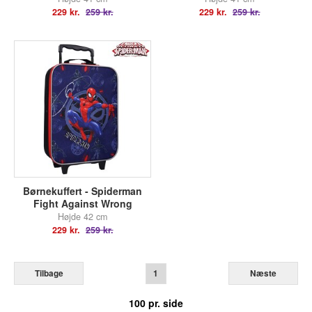
229 kr.
259 kr.
229 kr.
259 kr.
Børnekuffert - Spiderman
Fight Against Wrong
Højde 42 cm
229 kr.
259 kr.
Tilbage
1
Næste
100
pr. side