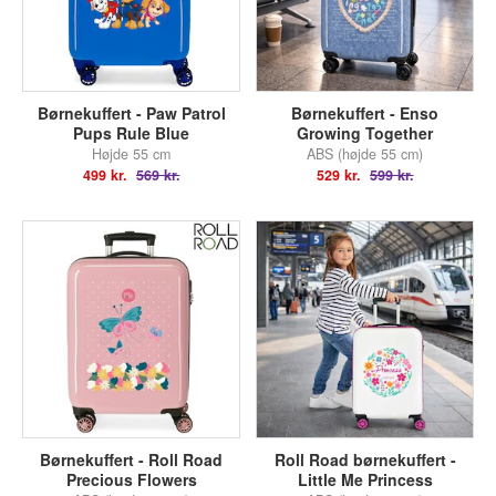
Børnekuffert - Paw Patrol
Børnekuffert - Enso
Pups Rule Blue
Growing Together
Højde 55 cm
ABS (højde 55 cm)
499 kr.
569 kr.
529 kr.
599 kr.
Børnekuffert - Roll Road
Roll Road børnekuffert -
Precious Flowers
Little Me Princess