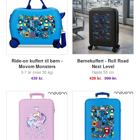
Ride-on kuffert til børn -
Børnekuffert - Roll Road
Movom Monsters
Next Level
3-7 år (max 30 kg)
Højde 55 cm
439 kr.
439 kr.
599 kr.