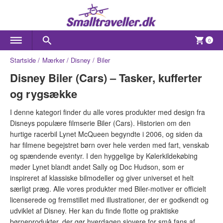
0
Startside
Mærker
Disney
Biler
Disney Biler (Cars) – Tasker, kufferter
og rygsække
I denne kategori finder du alle vores produkter med design fra
Disneys populære filmserie Biler (Cars). Historien om den
hurtige racerbil Lynet McQueen begyndte i 2006, og siden da
har filmene begejstret børn over hele verden med fart, venskab
og spændende eventyr. I den hyggelige by Kølerkildekøbing
møder Lynet blandt andet Sally og Doc Hudson, som er
inspireret af klassiske bilmodeller og giver universet et helt
særligt præg. Alle vores produkter med Biler-motiver er officielt
licenserede og fremstillet med illustrationer, der er godkendt og
udviklet af Disney. Her kan du finde flotte og praktiske
børneprodukter, der gør hverdagen sjovere for små fans af