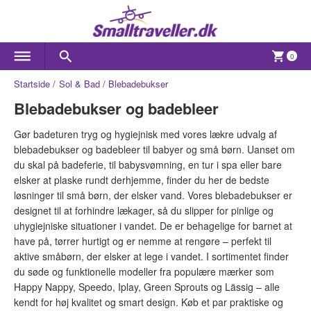
0
Startside
Sol & Bad
Blebadebukser
Blebadebukser og badebleer
Gør badeturen tryg og hygiejnisk med vores lækre udvalg af
blebadebukser og badebleer til babyer og små børn. Uanset om
du skal på badeferie, til babysvømning, en tur i spa eller bare
elsker at plaske rundt derhjemme, finder du her de bedste
løsninger til små børn, der elsker vand. Vores blebadebukser er
designet til at forhindre lækager, så du slipper for pinlige og
uhygiejniske situationer i vandet. De er behagelige for barnet at
have på, tørrer hurtigt og er nemme at rengøre – perfekt til
aktive småbørn, der elsker at lege i vandet. I sortimentet finder
du søde og funktionelle modeller fra populære mærker som
Happy Nappy, Speedo, Iplay, Green Sprouts og Lässig – alle
kendt for høj kvalitet og smart design. Køb et par praktiske og