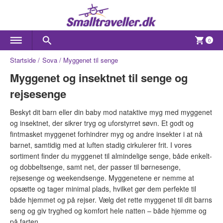
0
Startside
Sova
Myggenet til senge
Myggenet og insektnet til senge og
rejsesenge
Beskyt dit barn eller din baby mod nataktive myg med myggenet
og insektnet, der sikrer tryg og uforstyrret søvn. Et godt og
fintmasket myggenet forhindrer myg og andre insekter i at nå
barnet, samtidig med at luften stadig cirkulerer frit. I vores
sortiment finder du myggenet til almindelige senge, både enkelt-
og dobbeltsenge, samt net, der passer til børnesenge,
rejsesenge og weekendsenge. Myggenetene er nemme at
opsætte og tager minimal plads, hvilket gør dem perfekte til
både hjemmet og på rejser. Vælg det rette myggenet til dit barns
seng og giv tryghed og komfort hele natten – både hjemme og
på farten.