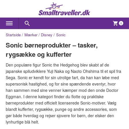
0
Startside
Mærker
Disney
Sonic
Sonic børneprodukter – tasker,
rygsække og kufferter
Den populære figur Sonic the Hedgehog blev skabt af de
japanske spiludviklere Yuji Naka og Naoto Ohshima til et spil fra
Sega. Sonic er kendt for sin utrolige fart, da han kan løbe med
supersonisk hastighed, og for sine spændende eventyr, hvor
han sammen med sine venner kæmper mod den onde Doctor
Eggman. I denne kategori finder du flotte og praktiske
børneprodukter med officielt licenserede Sonic-motiver. Vælg
blandt kufferter, rygsække, punge og andre accessories, som
gør både hverdag og rejser sjovere for børn, der elsker den
lynhurtige blå helt.