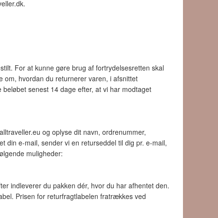
eller.dk.
ilt. For at kunne gøre brug af fortrydelsesretten skal
om, hvordan du returnerer varen, i afsnittet
e beløbet senest 14 dage efter, at vi har modtaget
alltraveller.eu og oplyse dit navn, ordrenummer,
in e-mail, sender vi en returseddel til dig pr. e-mail,
følgende muligheder:
fter indleverer du pakken dér, hvor du har afhentet den.
label. Prisen for returfragtlabelen fratrækkes ved