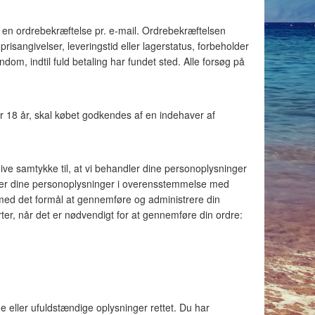
ia en ordrebekræftelse pr. e-mail. Ordrebekræftelsen
risangivelser, leveringstid eller lagerstatus, forbeholder
jendom, indtil fuld betaling har fundet sted. Alle forsøg på
er 18 år, skal købet godkendes af en indehaver af
ve samtykke til, at vi behandler dine personoplysninger
er dine personoplysninger i overensstemmelse med
ed det formål at gennemføre og administrere din
arter, når det er nødvendigt for at gennemføre din ordre:
ige eller ufuldstændige oplysninger rettet. Du har