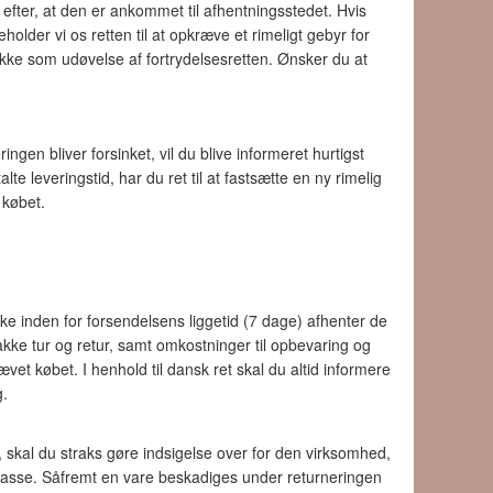
efter, at den er ankommet til afhentningsstedet. Hvis
holder vi os retten til at opkræve et rimeligt gebyr for
ke som udøvelse af fortrydelsesretten. Ønsker du at
ingen bliver forsinket, vil du blive informeret hurtigst
alte leveringstid, har du ret til at fastsætte en ny rimelig
 købet.
ke inden for forsendelsens liggetid (7 dage) afhenter de
pakke tur og retur, samt omkostninger til opbevaring og
t købet. I henhold til dansk ret skal du altid informere
g.
 skal du straks gøre indsigelse over for den virksomhed,
stkasse. Såfremt en vare beskadiges under returneringen