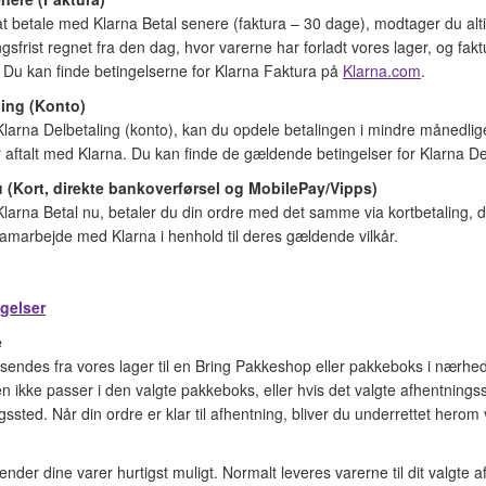
t betale med Klarna Betal senere (faktura – 30 dage), modtager du alti
gsfrist regnet fra den dag, hvor varerne har forladt vores lager, og fak
. Du kan finde betingelserne for Klarna Faktura på
Klarna.com
.
ling (Konto)
larna Delbetaling (konto), kan du opdele betalingen i mindre månedlige 
r aftalt med Klarna. Du kan finde de gældende betingelser for Klarna D
u (Kort, direkte bankoverførsel og MobilePay/Vipps)
larna Betal nu, betaler du din ordre med det samme via kortbetaling, d
amarbejde med Klarna i henhold til deres gældende vilkår.
gelser
e
sendes fra vores lager til en Bring Pakkeshop eller pakkeboks i nærhed
n ikke passer i den valgte pakkeboks, eller hvis det valgte afhentnings
gssted. Når din ordre er klar til afhentning, bliver du underrettet herom 
ender dine varer hurtigst muligt. Normalt leveres varerne til dit valgte