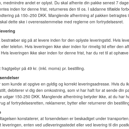
n, medmindre andet er oplyst. Du skal afhente din pakke senest 7 dage 
tes inden for denne frist, returneres den til os. I sådanne tilfælde forbe
åndtering på 150–250 DKK. Manglende afhentning af pakken betragtes ik
, skal dette ske i overensstemmelse med reglerne om fortrydelsesret.
levering
 bestræber sig på at levere inden for den oplyste leveringstid. Hvis lever
 eller telefon. Hvis leveringen ikke sker inden for rimelig tid efter den aft
g. Hvis leveringen ikke sker inden for denne frist, har du ret til at ophæve
fragtgebyr på 49 kr. (inkl. moms) pr. bestilling.
sendelser
r som kunde at opgive en gyldig og korrekt leveringsadresse. Hvis du ik
stilt, debiterer vi dig den omkostning, som vi har haft for at sende din 
e udgør 150-250 DKK. Manglende afhentning betyder ikke, at du har hæve
ug af fortrydelsesretten, reklamerer, bytter eller returnerer din bestillin
e
agelsen konstaterer, at forsendelsen er beskadiget under transporten,
t leveringen, enten ved udleveringsstedet eller ved levering til din po