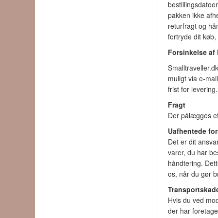
bestillingsdatoe
pakken ikke afhen
returfragt og h
fortryde dit køb
Forsinkelse af 
Smalltraveller.dk
muligt via e-mail
frist for leverin
Fragt
Der pålægges et 
Uafhentede for
Det er dit ansva
varer, du har be
håndtering. Dett
os, når du gør br
Transportskad
Hvis du ved modt
der har foretage