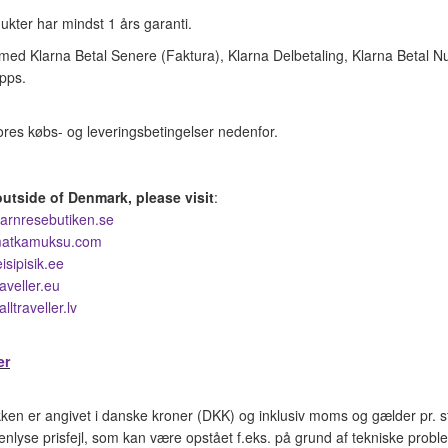
dukter har mindst 1 års garanti.
med Klarna Betal Senere (Faktura), Klarna Delbetaling, Klarna Betal Nu
pps.
es købs- og leveringsbetingelser nedenfor.
outside of Denmark, please visit
:
arnresebutiken.se
atkamuksu.com
isipisik.ee
aveller.eu
ltraveller.lv
er
tikken er angivet i danske kroner (DKK) og inklusiv moms og gælder pr. s
enlyse prisfejl, som kan være opstået f.eks. på grund af tekniske probl