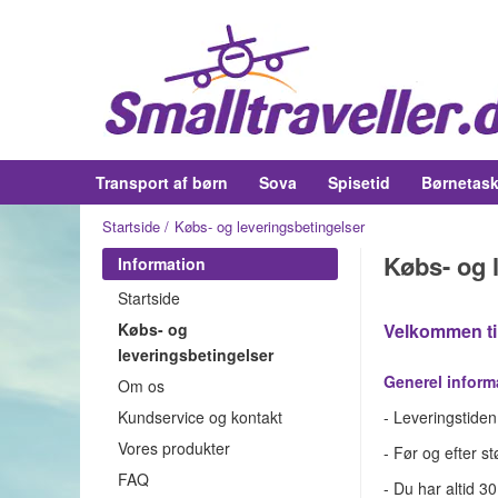
Transport af børn
Sova
Spisetid
Børnetask
Startside
Købs- og leveringsbetingelser
Købs- og 
Information
Startside
Købs- og
Velkommen til 
leveringsbetingelser
Generel inform
Om os
Kundservice og kontakt
- Leveringstide
Vores produkter
- Før og efter s
FAQ
- Du har altid 3