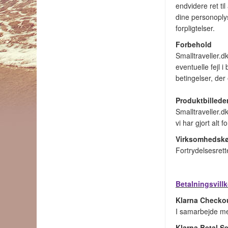
endvidere ret ti
dine personoply
forpligtelser.
Forbehold
Smalltraveller.d
eventuelle fejl 
betingelser, der
Produktbillede
Smalltraveller.d
vi har gjort alt 
Virksomhedsk
Fortrydelsesrett
Betalningsvillk
Klarna Checko
I samarbejde med
Klarna Betal S