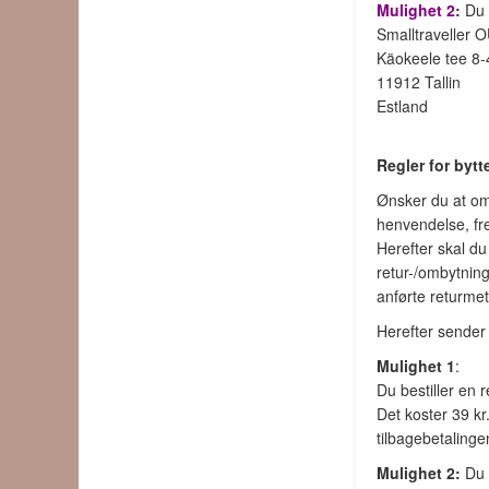
Mulighet 2
:
Du s
Smalltraveller 
Käokeele tee 8-
11912 Tallin
Estland
Regler for bytt
Ønsker du at omb
henvendelse, fre
Herefter skal du
retur-/ombytnin
anførte returme
Herefter sender 
Mulighet
1
:
Du bestiller en 
Det koster 39 kr
tilbagebetalinge
Mulighet 2
:
Du s