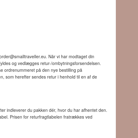
 order@smalltraveller.eu. Når vi har modtaget din
udfyldes og vedlægges retur-/ombytningsforsendelsen.
lyse ordrenummeret på den nye bestilling på
 som herefter sendes retur i henhold til en af de
fter indleverer du pakken dér, hvor du har afhentet den.
label. Prisen for returfragtlabelen fratrækkes ved