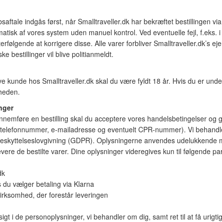
aftale indgås først, når Smalltraveller.dk har bekræftet bestillingen v
tisk af vores system uden manuel kontrol. Ved eventuelle fejl, f.eks. i p
efterfølgende at korrigere disse. Alle varer forbliver Smalltraveller.dk’s e
ke bestillinger vil blive politianmeldt.
ve kunde hos Smalltraveller.dk skal du være fyldt 18 år. Hvis du er und
heden.
nger
nemføre en bestilling skal du acceptere vores handelsbetingelser og gi
 telefonnummer, e-mailadresse og eventuelt CPR-nummer). Vi behandl
skyttelseslovgivning (GDPR). Oplysningerne anvendes udelukkende m
levere de bestilte varer. Dine oplysninger videregives kun til følgende p
dk
s du vælger betaling via Klarna
irksomhed, der forestår leveringen
dsigt i de personoplysninger, vi behandler om dig, samt ret til at få urigt