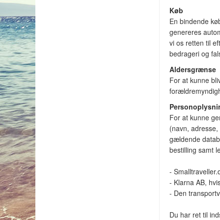
Køb
En bindende købs
genereres automa
vi os retten til 
bedrageri og fals
Aldersgrænse
For at kunne bli
forældremyndig
Personoplysni
For at kunne gen
(navn, adresse,
gældende databe
bestilling samt 
- Smalltraveller.
- Klarna AB, hvi
- Den transportv
Du har ret til in