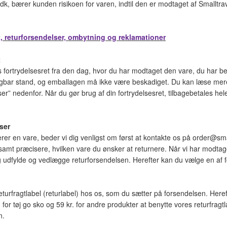
r.dk, bærer kunden risikoen for varen, indtil den er modtaget af Smalltrav
t, returforsendelser, ombytning og reklamationer
t
fortrydelsesret fra den dag, hvor du har modtaget den vare, du har best
lgbar stand, og emballagen må ikke være beskadiget. Du kan læse mere 
er” nedenfor. Når du gør brug af din fortrydelsesret, tilbagebetales hel
ser
rer en vare, beder vi dig venligst om først at kontakte os på order@sm
mt præcisere, hvilken vare du ønsker at returnere. Når vi har modtaget d
g udfylde og vedlægge returforsendelsen. Herefter kan du vælge en af 
returfragtlabel (returlabel) hos os, som du sætter på forsendelsen. Here
. for tøj go sko og 59 kr. for andre produkter at benytte vores returfragt
n.