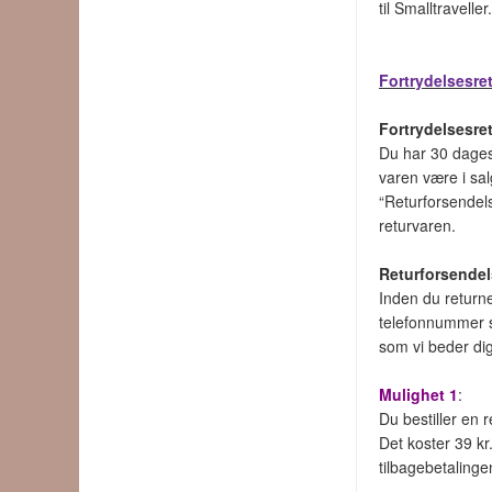
til Smalltravelle
Fortrydelsesre
Fortrydelsesre
Du har 30 dages 
varen være i sa
“Returforsendels
returvaren.
Returforsendel
Inden du returne
telefonnummer sa
som vi beder di
Mulighet 1
:
Du bestiller en 
Det koster 39 kr
tilbagebetalinge