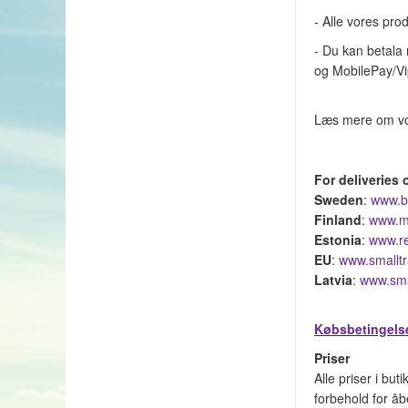
- Alle vores pro
- Du kan betala 
og MobilePay/Vi
Læs mere om vor
For deliveries 
Sweden
:
www.b
Finland
:
www.m
Estonia
:
www.re
EU
:
www.smalltr
Latvia
:
www.smal
Købsbetingels
Priser
Alle priser i bu
forbehold for åb