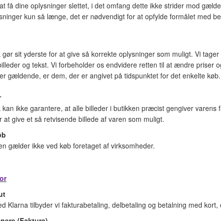
l at få dine oplysninger slettet, i det omfang dette ikke strider mod gæ
sninger kun så længe, det er nødvendigt for at opfylde formålet med be
k gør sit yderste for at give så korrekte oplysninger som muligt. Vi tage
i billeder og tekst. Vi forbeholder os endvidere retten til at ændre prise
 er gældende, er dem, der er angivet på tidspunktet for det enkelte køb.
r
k kan ikke garantere, at alle billeder i butikken præcist gengiver varens
for at give et så retvisende billede af varen som muligt.
øb
en gælder ikke ved køb foretaget af virksomheder.
or
ut
 Klarna tilbyder vi fakturabetaling, delbetaling og betalning med kort,
enere (Faktura)