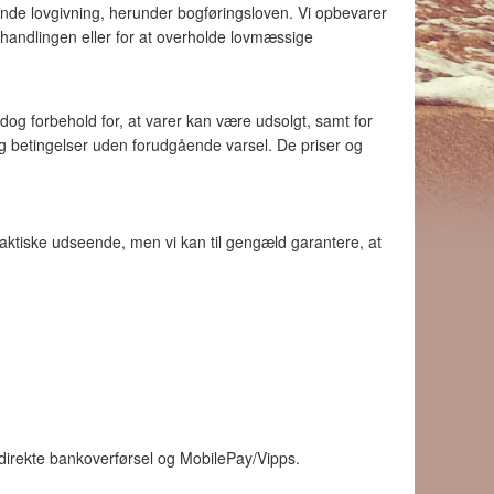
ldende lovgivning, herunder bogføringsloven. Vi opbevarer
handlingen eller for at overholde lovmæssige
r dog forbehold for, at varer kan være udsolgt, samt for
r og betingelser uden forudgående varsel. De priser og
 faktiske udseende, men vi kan til gengæld garantere, at
 direkte bankoverførsel og MobilePay/Vipps.