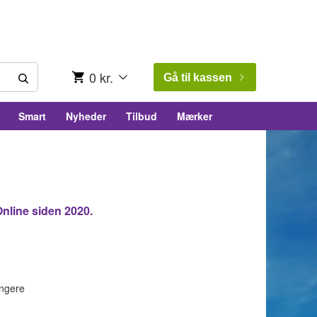
0 kr.
Gå til kassen
Smart
Nyheder
Tilbud
Mærker
 Online siden 2020.
ængere