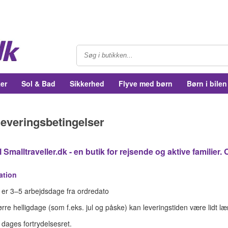
er
Sol & Bad
Sikkerhed
Flyve med børn
Børn i bilen
leveringsbetingelser
Smalltraveller.dk - en butik for rejsende og aktive familier.
ation
n er 3–5 arbejdsdage fra ordredato
tørre helligdage (som f.eks. jul og påske) kan leveringstiden være lidt l
0 dages fortrydelsesret.