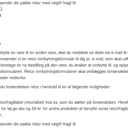
ender din pakke retur med valgfri fragt til:
OÜ
4
e
ytte en vare til en anden vare, skal du meddele os dette via e-mail til
msender vi en retur-/ombytningsformular til dig pr. e-mail, som skal 
 foretage en ny bestilling på den vare, du ønsker at ombytte til, og op
gsformularen. Retur-/ombytningsformularen skal vedlægges forsendelsen,
toder nedenfor.
du forsendelsen retur i henhold til en af følgende muligheder:
returfragtlabel (returlabel) hos os, som du sætter på forsendelsen. Here
. for tøj go sko og 59 kr. for andre produkter at benytte vores returfragt
n.
ender din pakke retur med valgfri fragt til: