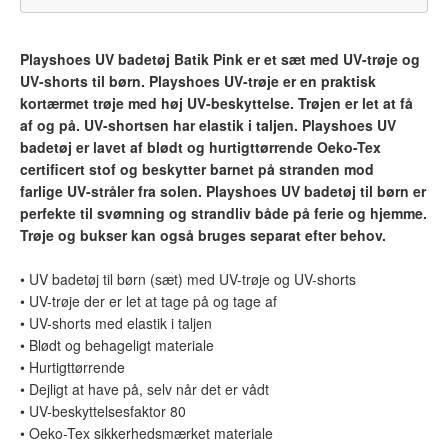
Playshoes UV badetøj Batik Pink er et sæt med
UV-trøje og
UV-shorts
til børn
. Playshoes
UV-trøje er en
praktisk
kortærmet trøje med høj UV-beskyttelse.
Trøjen er let at få
af og på. UV-shortsen
har elastik i taljen
.
Playshoes UV
badetøj er lavet af blødt og hurtigttørrende
Oeko-Tex
certificert stof
og
beskytter barnet på stranden mod
farlige UV-stråler fra solen. Playshoes UV badetøj til børn er
perfekte til svømning og strandliv både på ferie og hjemme.
T
røje og bukser kan også bruges separat efter behov.
• UV badetøj til børn (s
æt)
med UV-trøje og UV-shorts
• UV-trøje der er let at tage på og tage af
• UV-shorts med elastik i taljen
• Blødt og behageligt materiale
• Hurtigttørrende
• Dejligt at have på, selv når det er vådt
• UV-beskyttelsesfaktor 80
• Oeko-Tex sikkerhedsmærket materiale