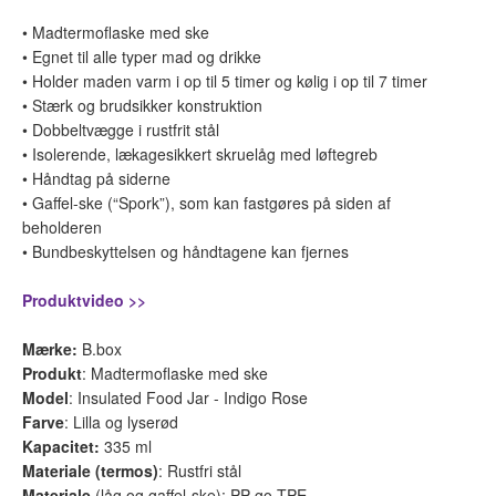
• Madtermoflaske med ske
• Egnet til alle typer mad og drikke
• Holder maden varm i op til 5 timer og kølig i op til 7 timer
• Stærk og brudsikker konstruktion
• Dobbeltvægge i rustfrit stål
• Isolerende, lækagesikkert skruelåg med løftegreb
• Håndtag på siderne
• Gaffel-ske (“Spork”), som kan fastgøres på siden af
beholderen
• Bundbeskyttelsen og håndtagene kan fjernes
Produktvideo >>
Mærke
:
B.box
Produkt
: Madtermoflaske med ske
Model
: Insulated Food Jar - Indigo Rose
Farve
: Lilla og lyserød
Kapacitet:
335 ml
Materiale (termos)
: Rustfri stål
Materiale
(låg og gaffel-ske): PP go TPE