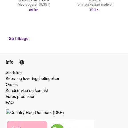
Med sugerør (0,35 l)
Fem forskellige motiver
89 kr.
79 kr.
Gå tilbage
Info
Startside
Købs- og leveringsbetingelser
Om os
Kundservice og kontakt
Vores produkter
FAQ
Denmark
(
DKR
)