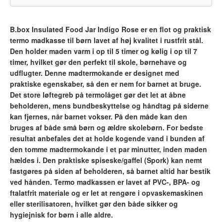
B.box Insulated Food Jar Indigo Rose er en flot og praktisk
termo madkasse til børn lavet af høj kvalitet i rustfrit stål.
Den holder maden varm i op til 5 timer og kølig i op til 7
timer, hvilket gør den perfekt til skole, børnehave og
udflugter. Denne madtermokande er designet med
praktiske egenskaber, så den er nem for barnet at bruge.
Det store løftegreb på termolåget gør det let at åbne
beholderen, mens bundbeskyttelse og håndtag på siderne
kan fjernes, når barnet vokser. På den måde kan den
bruges af både små børn og ældre skolebørn. For bedste
resultat anbefales det at holde kogende vand i bunden af
den tomme madtermokande i et par minutter, inden maden
hældes i. Den praktiske spiseske/gaffel (Spork) kan nemt
fastgøres på siden af beholderen, så barnet altid har bestik
ved hånden. Termo madkassen er lavet af PVC-, BPA- og
ftalatfrit materiale og er let at rengøre i opvaskemaskinen
eller sterilisatoren, hvilket gør den både sikker og
hygiejnisk for børn i alle aldre.